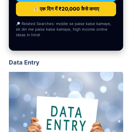
एक दिन में ₹20,000 कैसे कमाए
Related Searches: mobile se paise kaise kamaye,
ek din me paise kaise kamaye, high income online
ideas in hindi
Data Entry