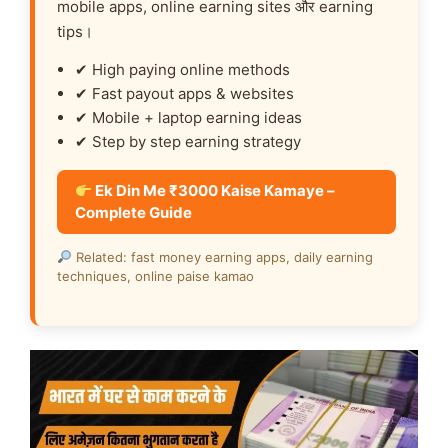
mobile apps, online earning sites और earning
tips।
✔ High paying online methods
✔ Fast payout apps & websites
✔ Mobile + laptop earning ideas
✔ Step by step earning strategy
Ek Din Me ₹3000 Kaise Kamaye –
Complete Guide
Related: fast money earning apps, daily earning
techniques, online paise kamao