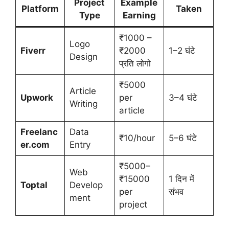
Project
Example
Platform
Taken
Type
Earning
₹1000 –
Logo
Fiverr
₹2000
1–2 घंटे
Design
प्रति लोगो
₹5000
Article
Upwork
per
3–4 घंटे
Writing
article
Freelanc
Data
₹10/hour
5–6 घंटे
er.com
Entry
₹5000–
Web
₹15000
1 दिन में
Toptal
Develop
per
संभव
ment
project