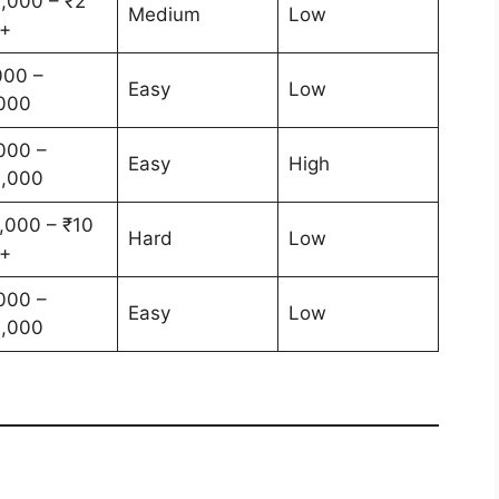
,000 – ₹2
Medium
Low
+
000 –
Easy
Low
000
000 –
Easy
High
,000
,000 – ₹10
Hard
Low
+
000 –
Easy
Low
,000